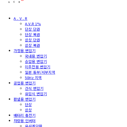
A . V . R
A.V.R 1%
단상 단권
단상 복권
삼상 단권
삼상 복권
가정용 변압기
국내용 변압기
승압용 변압기
미주전용 변압기
일본 동부/서부지역
50Hz 지역
공업용 변압기
건식 변압기
유입식 변압기
판넬용 변압기
단상
삼상
배터리 충전기
차량용 인버터
유사계단파