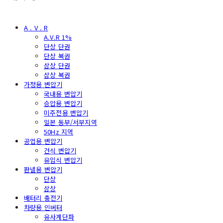
A . V . R
A.V.R 1%
단상 단권
단상 복권
삼상 단권
삼상 복권
가정용 변압기
국내용 변압기
승압용 변압기
미주전용 변압기
일본 동부/서부지역
50Hz 지역
공업용 변압기
건식 변압기
유입식 변압기
판넬용 변압기
단상
삼상
배터리 충전기
차량용 인버터
유사계단파