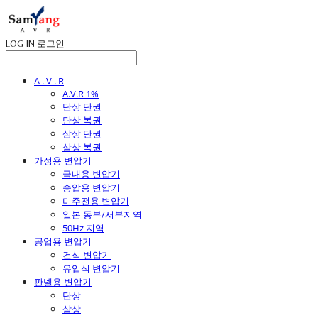
LOG IN
로그인
A . V . R
A.V.R 1%
단상 단권
단상 복권
삼상 단권
삼상 복권
가정용 변압기
국내용 변압기
승압용 변압기
미주전용 변압기
일본 동부/서부지역
50Hz 지역
공업용 변압기
건식 변압기
유입식 변압기
판넬용 변압기
단상
삼상