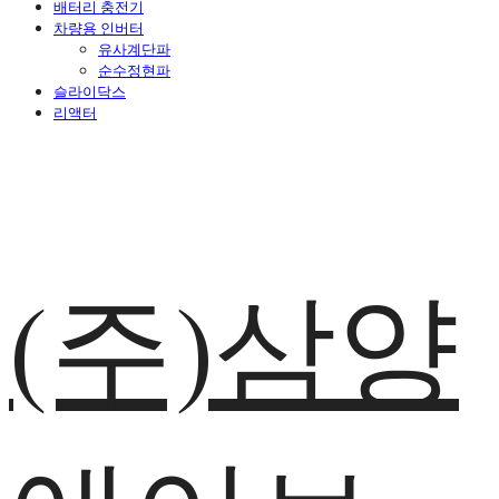
배터리 충전기
차량용 인버터
유사계단파
순수정현파
슬라이닥스
리액터
(주)삼양