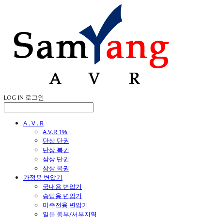
LOG IN
로그인
A . V . R
A.V.R 1%
단상 단권
단상 복권
삼상 단권
삼상 복권
가정용 변압기
국내용 변압기
승압용 변압기
미주전용 변압기
일본 동부/서부지역