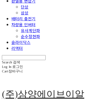
판넬용 변압기
단상
삼상
배터리 충전기
차량용 인버터
유사계단파
순수정현파
슬라이닥스
리액터
Search
검색
Log In
로그인
Cart
장바구니
(주)삼양에이브이알